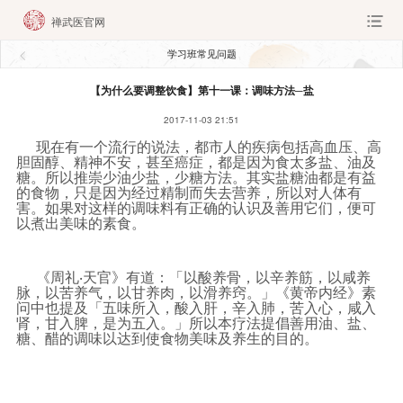
禅武医官网
学习班常见问题
【为什么要调整饮食】第十一课：调味方法─盐
2017-11-03 21:51
现在有一个流行的说法，都市人的疾病包括高血压、高
胆固醇、精神不安，甚至癌症，都是因为食太多盐、油及
糖。所以推崇少油少盐，少糖方法。其实盐糖油都是有益
的食物，只是因为经过精制而失去营养，所以对人体有
害。如果对这样的调味料有正确的认识及善用它们，便可
以煮出美味的素食。
《周礼‧天官》有道：「以酸养骨，以辛养筋，以咸养
脉，以苦养气，以甘养肉，以滑养窍。」《黄帝内经》素
问中也提及「五味所入，酸入肝，辛入肺，苦入心，咸入
肾，甘入脾，是为五入。」所以本疗法提倡善用油、盐、
糖、醋的调味以达到使食物美味及养生的目的。