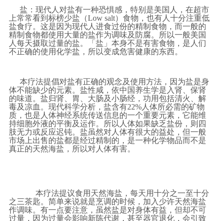
盐：现代人对盐有一种恐惧感，特别是美国人，在超市
上常常看到标榜少盐（Low salt）食物，也有人十分注重低
盐食疗。这是因为现代人进食过份的精制食物，而一般的
精制食物都使用大量的盐作为调味及防腐。所以一般美国
人每天摄取过量的盐。「盐」本身不是有害食物，是人们
不正确的使用化学盐，所以变成危害健康的东西。
本疗法提倡对盐有正确的观念及使用方法，因为盐是身
体不能缺少的元素。盐性咸，依中国养生学是入肾、保肾
的味道。盐归肾、胃、大肠及小肠经，功用包括清火、解
毒及凉血。现代科学分析，盐含有22%人体所必需的矿物
质，也是人体神经系统传送信息的一个重要元素，它能维
持细胞外液的平衡及运作。所以人体如果缺乏盐份，则四
肢无力或反应迟钝。盐虽然对人体有很大的益处，但一般
市场上出售的盐都是经过精制的，是一种化学物品而不是
真正的天然海盐，所以对人体有害。
本疗法提议食用天然海盐，每天用十分之一至十分
之三茶匙。简单来说就是烹调的时候，加入少许天然海盐
作调味。有一点要注意，虽然盐是对身体有益，但却不可
过量，因为过量会影响新陈代谢，甚至器官退化，会引致